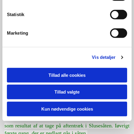
Statistik
Marketing
Vis detaljer
Tillad alle cookies
Tillad valgte
18. september 2025:
Første gås nedlagt under individuel trækjagt i
Kun nødvendige cookies
Slusesåten
Det var Peter Løkke Jensen, der fik denne canadagås
som resultat af at tage på aftentræk i Slusesåten. Iøvrigt
første gang, der er nedlagt gås i såten.