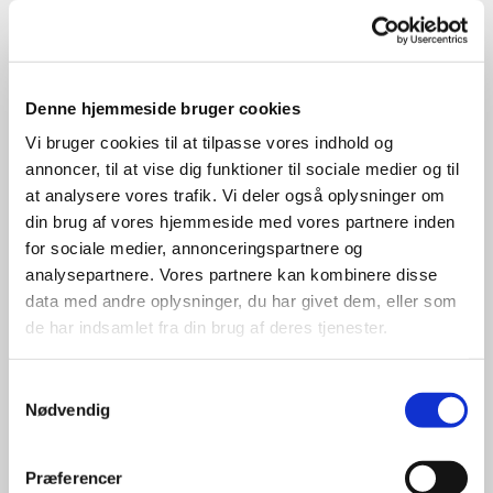
Denne hjemmeside bruger cookies
20. september 2025:
Vi bruger cookies til at tilpasse vores indhold og
En pibeand til Peter Løkke Jensen
annoncer, til at vise dig funktioner til sociale medier og til
Peter Løkke jensen tog en tur i Slusesåten igen her til
at analysere vores trafik. Vi deler også oplysninger om
aften.
din brug af vores hjemmeside med vores partnere inden
Peter fortæller, at der var masser af ænder i luften, mest
for sociale medier, annonceringspartnere og
pibeænder lød det som. Dog (næsten) alle for høje. Det
analysepartnere. Vores partnere kan kombinere disse
lykkedes Peter at få ram på en enkelt pibeand, som han
data med andre oplysninger, du har givet dem, eller som
desværre ikke fik taget foto af.
de har indsamlet fra din brug af deres tjenester.
Tillykke til Peter.
Samtykkevalg
Nødvendig
Præferencer