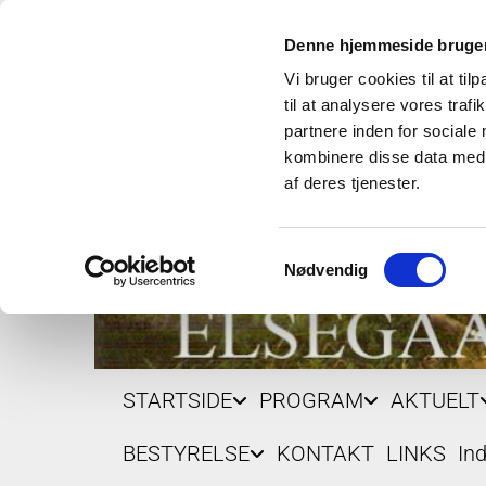
Denne hjemmeside bruger
Vi bruger cookies til at til
til at analysere vores tra
partnere inden for sociale
kombinere disse data med a
af deres tjenester.
Samtykkevalg
Nødvendig
STARTSIDE
PROGRAM
AKTUELT
BESTYRELSE
KONTAKT
LINKS
In