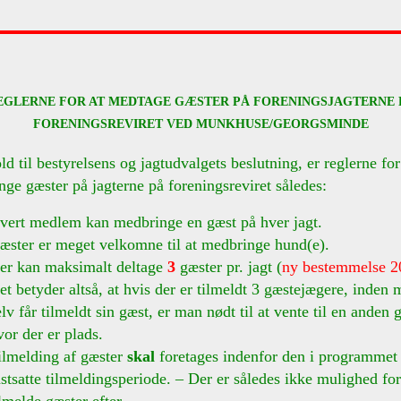
EGLERNE FOR AT MEDTAGE GÆSTER PÅ FORENINGSJAGTERNE 
FORENINGSREVIRET VED MUNKHUSE/GEORGSMINDE
ld til bestyrelsens og jagtudvalgets beslutning, er reglerne for
ge gæster på jagterne på foreningsreviret således:
vert medlem kan medbringe en gæst på hver jagt.
æster er meget velkomne til at medbringe hund(e).
er kan maksimalt deltage
3
gæster pr. jagt (
ny bestemmelse 2
et betyder altså, at hvis der er tilmeldt 3 gæstejægere, inden 
elv får tilmeldt sin gæst, er man nødt til at vente til en anden 
vor der er plads.
ilmelding af gæster
skal
foretages indenfor den i programmet
astsatte tilmeldingsperiode. – Der er således ikke mulighed for