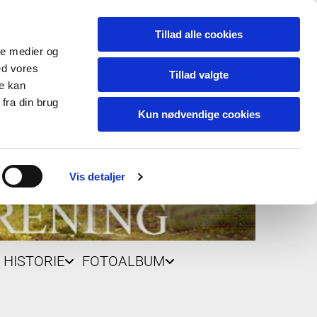
Tillad alle cookies
ale medier og
ed vores
Tillad valgte
re kan
fra din brug
Kun nødvendige cookies
Vis detaljer
HISTORIE
FOTOALBUM