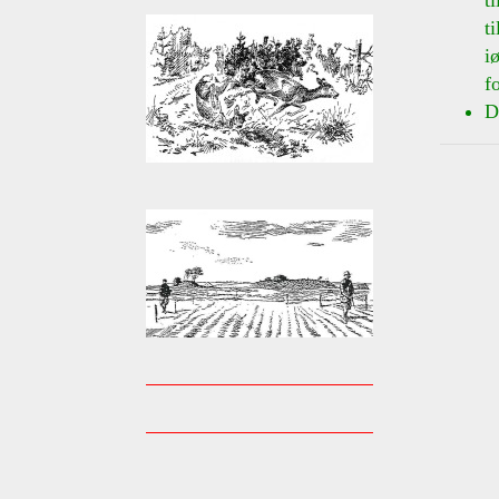
t
t
iø
f
D