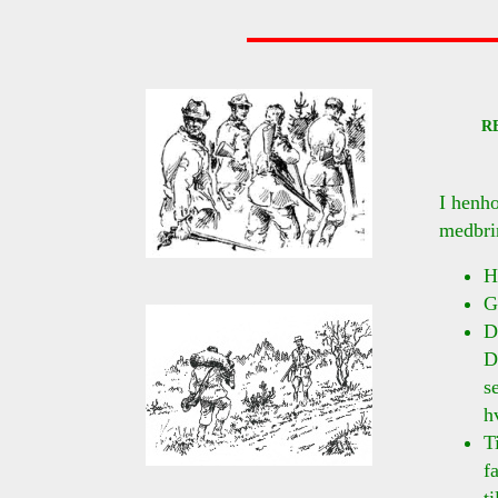
R
I henho
medbrin
H
G
D
D
s
h
T
f