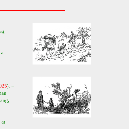
PÅ
 at
025
). –
man
gang,
 at