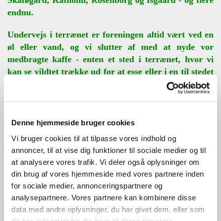
Skaføgård, Katholm, Rosenborg og Isgaard - og flere
endnu.
Undervejs i terrænet er foreningen altid vært ved en
øl eller vand, og vi slutter af med at nyde vor
medbragte kaffe - enten et sted i terrænet, hvor vi
kan se vildtet trække ud for at esse eller i en til stedet
hørende jagtstue.
Dette er altid nogle meget hyggelige,
stemningsfulde og populære ture.
Denne hjemmeside bruger cookies
Vi bruger cookies til at tilpasse vores indhold og
annoncer, til at vise dig funktioner til sociale medier og til
at analysere vores trafik. Vi deler også oplysninger om
din brug af vores hjemmeside med vores partnere inden
for sociale medier, annonceringspartnere og
analysepartnere. Vores partnere kan kombinere disse
data med andre oplysninger, du har givet dem, eller som
de har indsamlet fra din brug af deres tjenester.