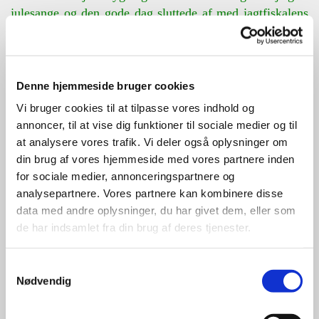
julesange og den gode dag sluttede af med jagtfiskalens
(Ole Bisp's) muntre og indbringende bemærkninger.
Vi tog hjem ved 14.30-tiden; alle en dejlig oplevelse
rigere. - Herunder nogle stemningsfotos fra den dejlige
dag. Klik på det enkelte foto for at se det i stor størrelse.
Denne hjemmeside bruger cookies
Vi bruger cookies til at tilpasse vores indhold og
annoncer, til at vise dig funktioner til sociale medier og til
at analysere vores trafik. Vi deler også oplysninger om
din brug af vores hjemmeside med vores partnere inden
for sociale medier, annonceringspartnere og
analysepartnere. Vores partnere kan kombinere disse
data med andre oplysninger, du har givet dem, eller som
de har indsamlet fra din brug af deres tjenester.
Samtykkevalg
Nødvendig