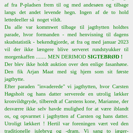
af fra P-pladsen frem til og med andesøen og tilbage
langs det andet levende hegn. Ingen af de to hold
lettedeeller så noget vildt.
Da alle var kommwet tilbage til jagthytten holdtes
parade, hvor formanden - med henvisning til dagens
skudstatistik - bekendtgjorde, at fra og med januar 2023
vil der ikke længere blive serveret rundstyukker til
morgenkaffen ....... MEN DERIMOD
SIGTEBRØD !
Der blev ikke holdt auktion over den enlige fasanhøne.
Den fik Arjan Maat med sig hjem som sit første
jagtbytte.
Efter paraden "invaderede" vi jagthytten, hvor Carsten
Høgsholt og hans datter serverede en utrolig lækker
kronvildtgryde, tilberedt af Carstens kone, Marianne, der
desværre ikke selv havde mulighed for at være iblandt
os, og opvarmet i jagthytten af Carsten og hans datter.
Utroligt lækkert ! Hertil var foreningen vært ved den
traditionelle julebryg og -dram. Vi sang to jæger-