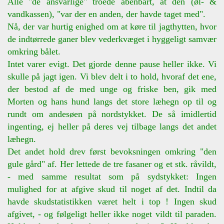
Alle "de ansvarlige" troede åbenbart, at den (øl- &
vandkassen), "var der en anden, der havde taget med".
Nå, der var hurtig enighed om at køre til jagthytten, hvor
de indtørrede ganer blev vederkvæget i hyggeligt samvær
omkring bålet.
Intet varer evigt. Det gjorde denne pause heller ikke. Vi
skulle på jagt igen. Vi blev delt i to hold, hvoraf det ene,
der bestod af de med unge og friske ben, gik med
Morten og hans hund langs det store læhegn op til og
rundt om andesøen på nordstykket. De så imidlertid
ingenting, ej heller på deres vej tilbage langs det andet
læhegn.
Det andet hold drev først bevoksningen omkring "den
gule gård" af. Her lettede de tre fasaner og et stk. råvildt,
- med samme resultat som på sydstykket: Ingen
mulighed for at afgive skud til noget af det. Indtil da
havde skudstatistikken været helt i top ! Ingen skud
afgivet, - og følgeligt heller ikke noget vildt til paraden.