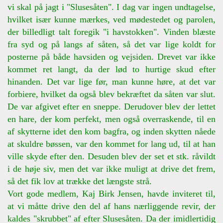
vi skal på jagt i "Slusesåten". I dag var ingen undtagelse,
hvilket især kunne mærkes, ved mødestedet og parolen,
der billedligt talt foregik "i havstokken". Vinden blæste
fra syd og på langs af såten, så det var lige koldt for
posterne på både havsiden og vejsiden. Drevet var ikke
kommet ret langt, da der lød to hurtige skud efter
hinanden. Det var lige før, man kunne høre, at det var
forbiere, hvilket da også blev bekræftet da såten var slut.
De var afgivet efter en sneppe. Derudover blev der lettet
en hare, der kom perfekt, men også overraskende, til en
af skytterne idet den kom bagfra, og inden skytten nåede
at skuldre bøssen, var den kommet for lang ud, til at han
ville skyde efter den. Desuden blev der set et stk. råvildt
i de høje siv, men det var ikke muligt at drive det frem,
så det fik lov at trække det længste strå.
Vort gode medlem, Kaj Birk Jensen, havde inviteret til,
at vi måtte drive den del af hans nærliggende revir, der
kaldes "skrubbet" af efter Slusesåten. Da der imidlertidig