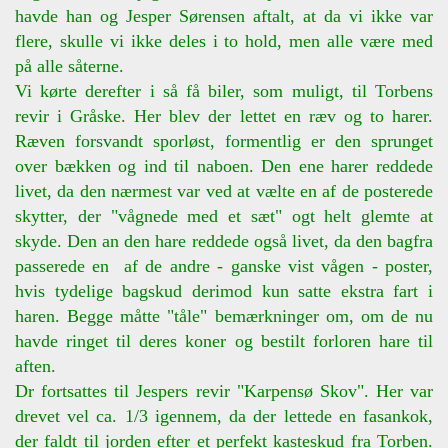
havde han og Jesper Sørensen aftalt, at da vi ikke var
flere, skulle vi ikke deles i to hold, men alle være med
på alle såterne.
Vi kørte derefter i så få biler, som muligt, til Torbens
revir i Gråske. Her blev der lettet en ræv og to harer.
Ræven forsvandt sporløst, formentlig er den sprunget
over bækken og ind til naboen. Den ene harer reddede
livet, da den nærmest var ved at vælte en af de posterede
skytter, der "vågnede med et sæt" ogt helt glemte at
skyde. Den an den hare reddede også livet, da den bagfra
passerede en af de andre - ganske vist vågen - poster,
hvis tydelige bagskud derimod kun satte ekstra fart i
haren. Begge måtte "tåle" bemærkninger om, om de nu
havde ringet til deres koner og bestilt forloren hare til
aften.
Dr fortsattes til Jespers revir "Karpensø Skov". Her var
drevet vel ca. 1/3 igennem, da der lettede en fasankok,
der faldt til jorden efter et perfekt kasteskud fra Torben.