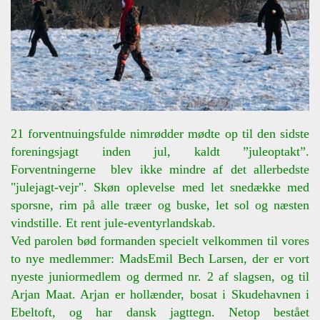
21 forventnuingsfulde nimrødder mødte op til den sidste
foreningsjagt inden jul, kaldt ”juleoptakt”.
Forventningerne blev ikke mindre af det allerbedste
"julejagt-vejr". Skøn oplevelse med let snedække med
sporsne, rim på alle træer og buske, let sol og næsten
vindstille. Et rent jule-eventyrlandskab.
Ved parolen bød formanden specielt velkommen til vores
to nye medlemmer: MadsEmil Bech Larsen, der er vort
nyeste juniormedlem og dermed nr. 2 af slagsen, og til
Arjan Maat. Arjan er hollænder, bosat i Skudehavnen i
Ebeltoft, og har dansk jagttegn. Netop bestået