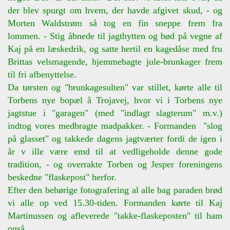
der blev spurgt om hvem, der havde afgivet skud, - og
Morten Waldstrøm så tog en fin sneppe frem fra
lommen. - Stig åbnede til jagthytten og bød på vegne af
Kaj på en læskedrik, og satte hertil en kagedåse med fru
Brittas velsmagende, hjemmebagte jule-brunkager frem
til fri afbenyttelse.
Da tørsten og "brunkagesulten" var stillet, kørte alle til
Torbens nye bopæl å Trojavej, hvor vi i Torbens nye
jagtstue i "garagen" (med "indlagt slagterum" m.v.)
indtog vores medbragte madpakker. - Formanden "slog
på glasset" og takkede dagens jagtværter fordi de igen i
år v ille være emd til at vedligeholde denne gode
tradition, - og overrakte Torben og Jesper foreningens
beskedne "flaskepost" herfor.
Efter den behørige fotografering al alle bag paraden brød
vi alle op ved 15.30-tiden. Formanden kørte til Kaj
Martinussen og afleverede "takke-flaskeposten" til ham
også.