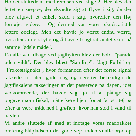
Holdet sluttede af med remisen ved stige 2. Her blev der
lettet en sneppe, der skyndte sig at flyve i zig, da der
blev afgivet et enkelt skud i zag, hvorefter den fløj
fornøjet videre. Og dermed var vores skudstatistik
lettere ødelagt. Men det havde jo været endnu værre,
hvis den arme skytte også havde brugt sit andet skud på
samme "ødsle måde".
Da alle var tilbage ved jagthytten blev der holdt "parade
uden vildt". Der blev blæst "Samling", "Jagt Forbi" og
"Frokostsignalet", hvor formanden efter det første signal
takkede for den gode dag og derefter bekendtgjorde
jagtfiskalens takseringer af det passerede på dagen, idet
vedkommende, der havde sagt ja til at påtage sig
opgaven som fiskal, måtte køre hjem for at få tørt tøj på
efter at være trådt ned i grøften, hvor han stod i vand til
navlen.
Vi andre sluttede af med at indtage vores madpakker
omkring bålpladsen i det gode vejr, inden vi alle brød op