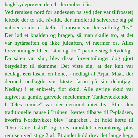
haglskydeprøven den 4. december i år.
Ved remisen nord for andesøen på syd (der var tilfrosset)
lettede der to stk. råvildt, der imidlertid salverede sig på
naboens side af skellet. I mosen var der virkelig "liv".
Der lød et knalden og bragen, så man skulle tro, at det
var nytårsaften og ikke juleaften, vi nærmer os. Alles
forventninger til en "stor og flot" parade steg betydeligt.
Da såten var slut, blev disse forventnibnger dog gjort
betydeligt til skamme. Det viste sig, at der kun var
nedlagt
een
fasan, en høne, - nedlagt af Arjan Maat, der
dermed nedlagde sin første fasan på sin debutjagt.
Nedlagt i et enkwelt, flot skud. Alle øvrige skud var
afgivet af gamle, garvede medlemmer. Tankevækkende !
I "Oles remise" var der derimod intet liv. Efter den
traditionelle pause i "ruinen" kørtes tilbage til P-pladsen,
hvorfra Nordstykket blev "angrebet". Et hold kørte til
"Den Gule Gård" og drev området deromkring plus
remisen ved stige 2 af. Et andet hold drev det lange hegn