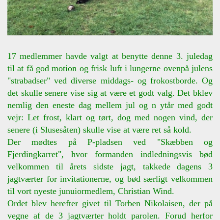
17 medlemmer havde valgt at benytte denne 3. juledag
til at få god motion og frisk luft i lungerne ovenpå julens
"strabadser" ved diverse middags- og frokostborde. Og
det skulle senere vise sig at være et godt valg. Det bklev
nemlig den eneste dag mellem jul og n ytår med godt
vejr: Let frost, klart og tørt, dog med nogen vind, der
senere (i Slusesåten) skulle vise at være ret så kold.
Der mødtes på P-pladsen ved "Skæbben og
Fjerdingkarret", hvor formanden indledningsvis bød
velkommen til årets sidste jagt, takkede dagens 3
jagtværter for invitationerne, og bød særligt velkommen
til vort nyeste junuiormedlem, Christian Wind.
Ordet blev herefter givet til Torben Nikolaisen, der på
vegne af de 3 jagtværter holdt parolen. Forud herfor