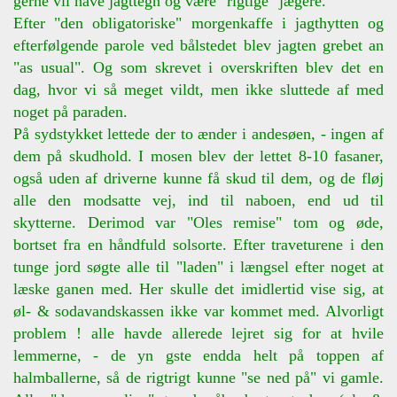
gerne vil have jagttegn og være "rigtige" jægere.
Efter "den obligatoriske" morgenkaffe i jagthytten og
efterfølgende parole ved bålstedet blev jagten grebet an
"as usual". Og som skrevet i overskriften blev det en
dag, hvor vi så meget vildt, men ikke sluttede af med
noget på paraden.
På sydstykket lettede der to ænder i andesøen, - ingen af
dem på skudhold. I mosen blev der lettet 8-10 fasaner,
også uden af driverne kunne få skud til dem, og de fløj
alle den modsatte vej, ind til naboen, end ud til
skytterne. Derimod var "Oles remise" tom og øde,
bortset fra en håndfuld solsorte. Efter traveturene i den
tunge jord søgte alle til "laden" i længsel efter noget at
læske ganen med. Her skulle det imidlertid vise sig, at
øl- & sodavandskassen ikke var kommet med. Alvorligt
problem ! alle havde allerede lejret sig for at hvile
lemmerne, - de yn gste endda helt på toppen af
halmballerne, så de rigtrigt kunne "se ned på" vi gamle.