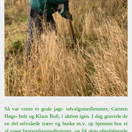
Så var vores to gode jagt- udvalgsmedlemmer, Carsten
Høgs- holt og Klaus Boll, i aktion igen. I dag gravede de
en del selvsåede træer og buske m.v. op hjemme hos et
af vores bestyrelsesmedlemmer, og fik dem efterfølgende