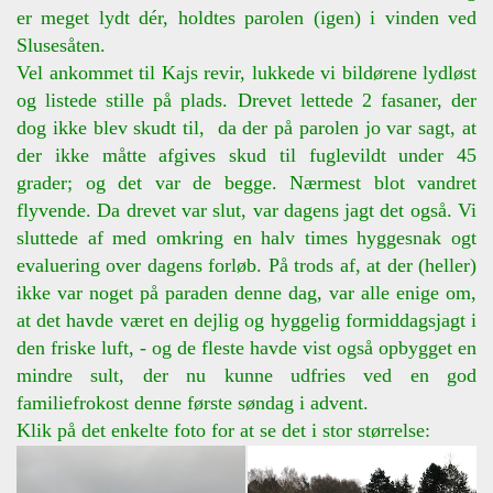
er meget lydt dér, holdtes parolen (igen) i vinden ved
Slusesåten.
Vel ankommet til Kajs revir, lukkede vi bildørene lydløst
og listede stille på plads. Drevet lettede 2 fasaner, der
dog ikke blev skudt til, da der på parolen jo var sagt, at
der ikke måtte afgives skud til fuglevildt under 45
grader; og det var de begge. Nærmest blot vandret
flyvende. Da drevet var slut, var dagens jagt det også. Vi
sluttede af med omkring en halv times hyggesnak ogt
evaluering over dagens forløb. På trods af, at der (heller)
ikke var noget på paraden denne dag, var alle enige om,
at det havde været en dejlig og hyggelig formiddagsjagt i
den friske luft, - og de fleste havde vist også opbygget en
mindre sult, der nu kunne udfries ved en god
familiefrokost denne første søndag i advent.
Klik på det enkelte foto for at se det i stor størrelse: