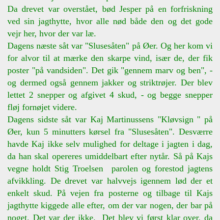
Da drevet var overstået, bød Jesper på en forfriskning
ved sin jagthytte, hvor alle nød både den og det gode
vejr her, hvor der var læ.
Dagens næste såt var "Slusesåten" på Øer. Og her kom vi
for alvor til at mærke den skarpe vind, især de, der fik
poster "på vandsiden". Det gik "gennem marv og ben", -
og dermed også gennem jakker og striktrøjer. Der blev
lettet 2 snepper og afgivet 4 skud, - og begge snepper
fløj fornøjet videre.
Dagens sidste såt var Kaj Martinussens "Kløvsign " på
Øer, kun 5 minutters kørsel fra "Slusesåten". Desværre
havde Kaj ikke selv mulighed for deltage i jagten i dag,
da han skal opereres umiddelbart efter nytår. Så på Kajs
vegne holdt Stig Troelsen parolen og forestod jagtens
afvikkling. De drevet var halvvejs igennem lød der et
enkelt skud. På vejen fra posterne og tilbage til Kajs
jagthytte kiggede alle efter, om der var nogen, der bar på
noget. Det var der ikke. Det blev vi først klar over, da