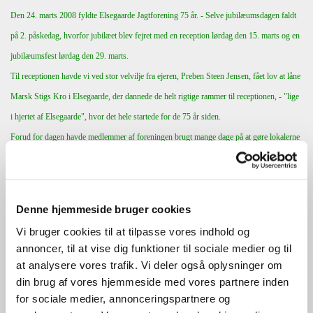
Den 24. marts 2008 fyldte Elsegaarde Jagtforening 75 år. - Selve jubilæumsdagen faldt
på 2. påskedag, hvorfor jubilæet blev fejret med en reception lørdag den 15. marts og en
jubilæumsfest lørdag den 29. marts.
Til receptionen havde vi ved stor velvilje fra ejeren, Preben Steen Jensen, fået lov at låne
Marsk Stigs Kro i Elsegaarde, der dannede de helt rigtige rammer til receptionen, - "lige
i hjertet af Elsegaarde", hvor det hele startede for de 75 år siden.
Forud for dagen havde medlemmer af foreningen brugt mange dage på at gøre lokalerne
i stand, og de hyggelige, lavloftede stuer
blev pyntet op med forskellige trofæer m.v., så
det hele nærmest fremstod som en "jagtejendom". - Vi bød ved receptionen på diverse
vildtspecialiteter (bl.a. vildtfrikadelelr, dyreleverpostej, hjorterullepølse, hjortespegepølse
Denne hjemmeside bruger cookies
og røget dyrekølle).
Vi bruger cookies til at tilpasse vores indhold og
Receptionen besøgtes af over 100 gæster med borgmester, PUK-udvalgsformand og
annoncer, til at vise dig funktioner til sociale medier og til
HB-medlem i Jægerforbundet i spidsen. Der var underholdning ved Ebeltoft
at analysere vores trafik. Vi deler også oplysninger om
jagthornsblæsere, der bl.a. ur-opførte "Elsegaarde Jagtforenings Jubilæumsfanfare" og
din brug af vores hjemmeside med vores partnere inden
for sociale medier, annonceringspartnere og
efterfølgende overrakte os noderne dertil.