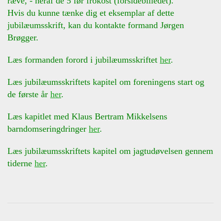
ræve, - heraf de 5 før frokost (forsidebilledet).
Hvis du kunne tænke dig et eksemplar af dette
jubilæumsskrift, kan du kontakte formand Jørgen
Brøgger.
Læs formanden forord i jubilæumsskriftet
her
.
Læs jubilæumsskriftets kapitel om foreningens start og
de første år
her
.
Læs kapitlet med Klaus Bertram Mikkelsens
barndomseringdringer
her
.
Læs jubilæumsskriftets kapitel om jagtudøvelsen gennem
tiderne
her
.