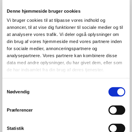
Denne hjemmeside bruger cookies
BENYT SOMMERSÆSONEN TIL AT
FORBEDRE DINE SKYDEFÆRDIGHEDER
Vi bruger cookies til at tilpasse vores indhold og
VED BESØG PÅ FLUGTSKYDNINGSBANEN
annoncer, til at vise dig funktioner til sociale medier og til
at analysere vores trafik. Vi deler også oplysninger om
Der er for os alle al mulig grund til at benytte
din brug af vores hjemmeside med vores partnere inden
sommersæsonen til at træne sine skydefærdigheder på
for sociale medier, annonceringspartnere og
flugtskydningsbanen. – Vi er derfor glade for at kunne
analysepartnere. Vores partnere kan kombinere disse
fortælle, at vore medlemmer er velkomne til at deltage i
data med andre oplysninger, du har givet dem, eller som
almindelige træningsskydninger hos vore naboforeninger,
de har indsamlet fra din brug af deres tjenester.
- således :
Samtykkevalg
Mols-Rønde Jagtforening :
Nødvendig
Træner på banen i Agri, - hvor der skydes skeet-
skydning. – I april måned skydes om lørdagen med start
Præferencer
kl. 10.00. – Derefter hver mandag aften med start kl.
18.30. -
Også her kan købes patroner, øl & vand.
Statistik