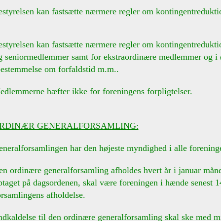
styrelsen kan fastsætte nærmere regler om kontingentreduktio
estyrelsen kan fastsætte nærmere regler om kontingentreduktion
iormedlemmer samt for ekstraordinære medlemmer og i øv
mmelse om forfaldstid m.m..
dlemmerne hæfter ikke for foreningens forpligtelser.
RDINÆR GENERALFORSAMLING:
neralforsamlingen har den højeste myndighed i alle forening
n ordinære generalforsamling afholdes hvert år i januar måne
t på dagsordenen, skal være foreningen i hænde senest 14 
mlingens afholdelse.
dkaldelse til den ordinære generalforsamling skal ske med mi