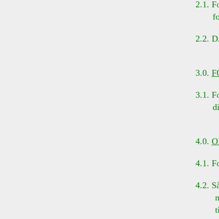
2.1. Fo
foreni
2.2. DJ
3.0.
F
3.1. F
disses 
4.0.
O
4.1. F
4.2. Så
medlem
tilkny