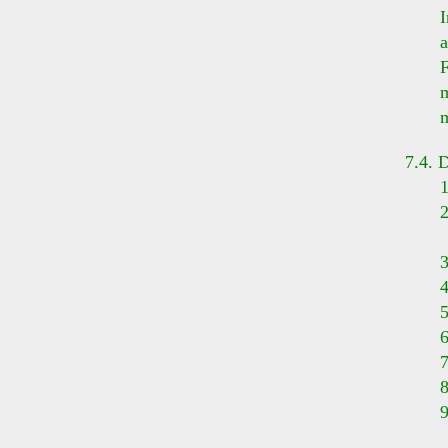
Indkal
annonc
Fremse
medlem
medle
7.4. D
1. Va
2. Afl
for
3. Fre
4. In
5. Fas
6. Val
7. Val
8. Val
9. E