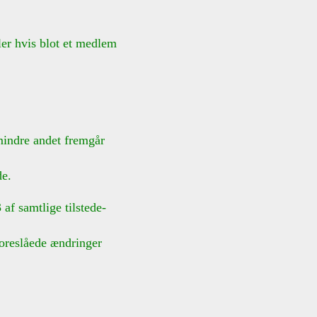
ler hvis blot et medlem
mindre andet fremgår
e.
af samtlige tilstede-
oreslåede ændringer