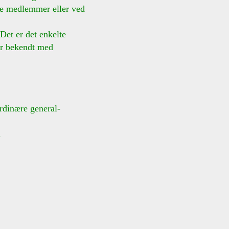
ge medlemmer eller ved
et er det enkelte
er bekendt med
dinære general-
.