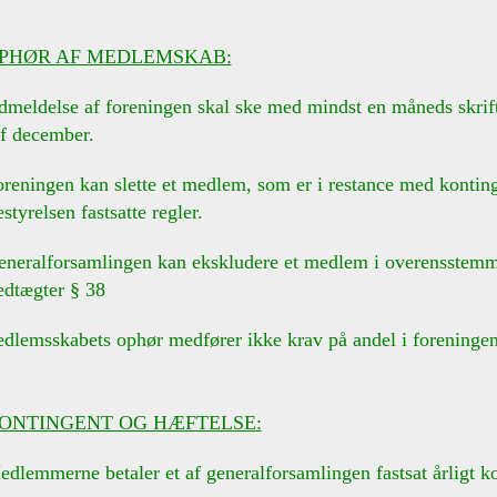
PHØR AF MEDLEMSKAB:
meldelse af foreningen skal ske med mindst en måneds skriftl
ecember.
reningen kan slette et medlem, som er i restance med konting
elsen fastsatte regler.
eneralforsamlingen kan ekskludere et medlem i overensstem
gter § 38
dlemsskabets ophør medfører ikke krav på andel i foreninge
ONTINGENT OG HÆFTELSE:
dlemmerne betaler et af generalforsamlingen fastsat årligt k