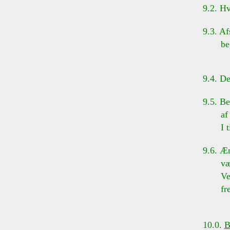
9.2. H
9.3. Af
begære
9.4. D
9.5. B
af dis
I tilf
9.6. Æn
væren
Ved fo
fremg
10.0.
B