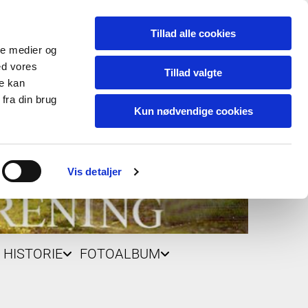
Tillad alle cookies
ale medier og
ed vores
Tillad valgte
re kan
fra din brug
Kun nødvendige cookies
Vis detaljer
HISTORIE
FOTOALBUM