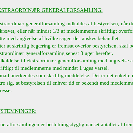
KSTRAORDINÆR GENERALFORSAMLING:
straordinær generalforsamling indkaldes af bestyrelsen, når d
et, eller når mindst 1/3 af medlemmerne skriftligt overfor
med angivelse af hvilke sager, der ønskes behandlet.
t skriftlig begæring er fremsat overfor bestyrelsen, skal be
ordinær generalforsamling senest 3 uger herefter.
delse til ekstraordinær generalforsamling med angivelse af
ligt til medlemmerne med mindst 1 uges varsel.
 anerkendes som skriftlig meddelelse. Det er det enkelte 
sig, at bestyrelsen til enhver tid er bekendt med medlemme
sse.
FSTEMNINGER:
neralforsamlingen er beslutningsdygtig uanset antallet af f