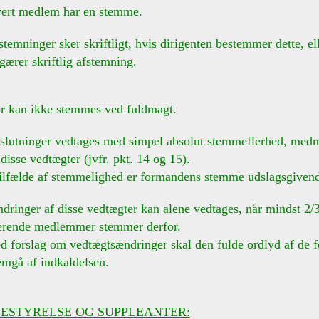
vert medlem har en stemme.
stemninger sker skriftligt, hvis dirigenten bestemmer dette, el
r skriftlig afstemning.
er kan ikke stemmes ved fuldmagt.
eslutninger vedtages med simpel absolut stemmeflerhed, med
se vedtægter (jvfr. pkt. 14 og 15).
ælde af stemmelighed er formandens stemme udslagsgivend
dringer af disse vedtægter kan alene vedtages, når mindst 2/3 
de medlemmer stemmer derfor.
rslag om vedtægtsændringer skal den fulde ordlyd af de f
å af indkaldelsen.
ESTYRELSE OG SUPPLEANTER: