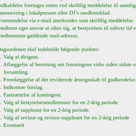
delse foretages enten ved skriftlig meddelelse til samtli
ering i lokalpressen eller DJ’s medlemsblad.
ndelse via e-mail anerkendes som skriftlig meddelelse. D
s eget ansvar at sikre sig, at bestyrelsen til enhver tid 
mmets gældende mail-adresse,
agsordenen skal indeholde følgende punkter:
lg af dirigent.
æggelse af beretning om foreningens virke siden sidste or
samling.
mlæggelse af det reviderede årsregnskab til godkendelse
dkomne forslag.
tsættelse af kontingent.
g af bestyrelsesmedlemmer for en 2-årig periode
g af suppleant for en 2-årig periode.
g af revisor og revisor-suppleant for en 2-årig periode
ventuelt