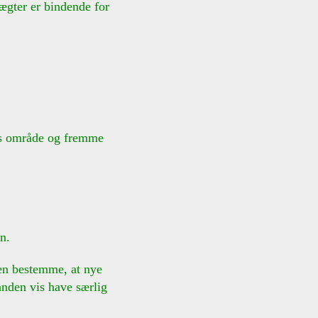
ægter er bindende for
gens område og fremme
n.
en bestemme, at nye
den vis have særlig