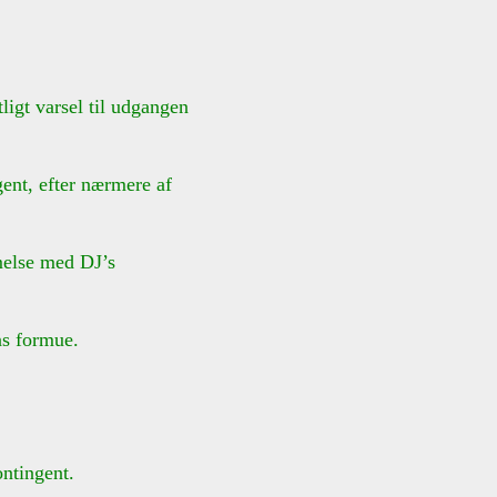
igt varsel til udgangen
ent, efter nærmere af
melse med DJ’s
ns formue.
ontingent.