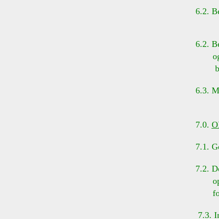
6.2. Be
6.2. B
og sen
beste
6.3. Me
7.0.
O
7.1. Ge
7.2. De
optage
forsa
7.3. In