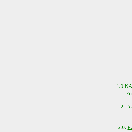
1.0
NA
1.1. Fo
1.2. F
2.0.
F