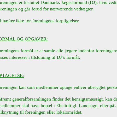
reningen er tilsluttet Danmarks Jægerforbund (DJ), hvis vedt
ngen og går forud for nærværende vedtægter.
 hæfter ikke for foreningens forpligtelser.
ORMÅL OG OPGAVER:
oreningens formål er at samle alle jægere indenfor forenin
interesser i tilslutning til DJ’s formål.
PTAGELSE:
oreningen kan som medlemmer optage enhver uberygtet perso
fremt generalforsamlingen finder det hensigtsmæssigt, kan d
mer skal have bopæl i Ebeltoft gl. Landsogn, eller på an
tning til foreningen eller lokalområdet.