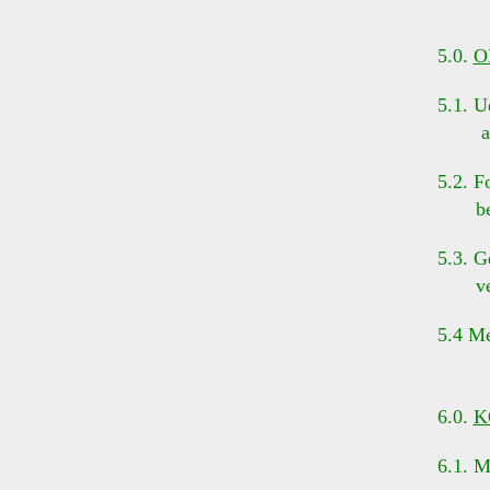
5.0.
O
5.1. Ud
af d
5.2. Fo
bestyr
5.3. G
vedtæ
5.4 Me
6.0.
K
6.1. Me