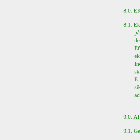
8.0.
E
8.1. Ek
påkræv
dette 
Efter a
ekstra
Indkal
skrift
E-mail
sikre 
adre
9.0.
A
9.1. Ge