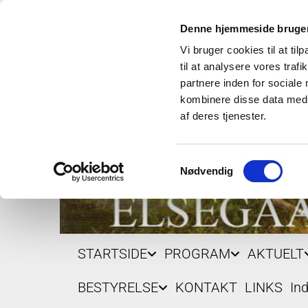
Denne hjemmeside bruger
Vi bruger cookies til at til
til at analysere vores tra
partnere inden for sociale
kombinere disse data med a
af deres tjenester.
Samtykkevalg
Nødvendig
STARTSIDE
PROGRAM
AKTUELT
BESTYRELSE
KONTAKT
LINKS
In