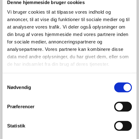
Denne hjemmeside bruger cookies
Vi bruger cookies til at tilpasse vores indhold og
annoncer, til at vise dig funktioner til sociale medier og til
at analysere vores trafik. Vi deler også oplysninger om
din brug af vores hjemmeside med vores partnere inden
for sociale medier, annonceringspartnere og
analysepartnere. Vores partnere kan kombinere disse
data med andre oplysninger, du har givet dem, eller som
de har indsamlet fra din brug af deres tjenester.
Samtykkevalg
Nødvendig
INVITATIONSJAGT
Lørdag den 2. november
kl. 09.30
Præferencer
Så er harejagten gået ind, og derfor inviterer
”Holmebanden” (Sand, Koudal og Brøgger´ne) på jagt
Statistik
på deres fælles revir ved Holme.