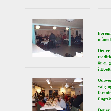
Foreni
måned
Det er
tradit
år er 
i Ebelt
Udover
valg o
foren
flugts
Det er