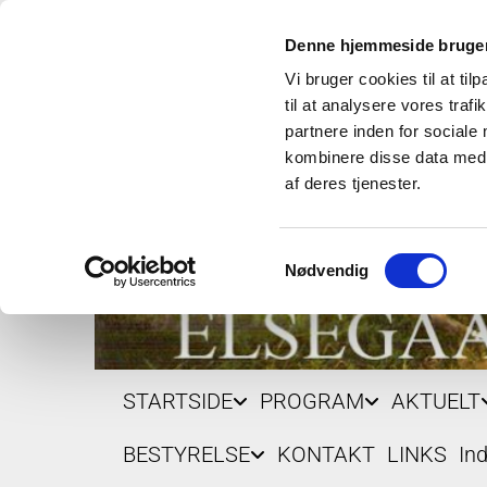
Denne hjemmeside bruger
Vi bruger cookies til at til
til at analysere vores tra
partnere inden for sociale
kombinere disse data med a
af deres tjenester.
Samtykkevalg
Nødvendig
STARTSIDE
PROGRAM
AKTUELT
BESTYRELSE
KONTAKT
LINKS
In