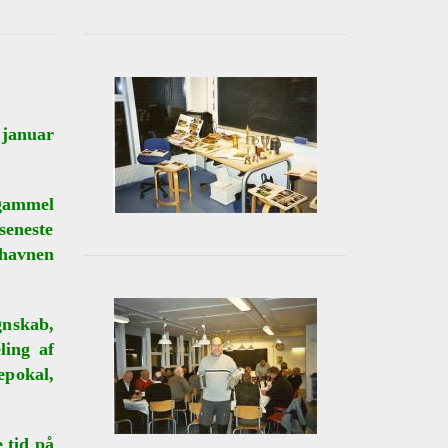
 januar
 gammel
seneste
ehavnen
gnskab,
ling af
pokal,
 tid på