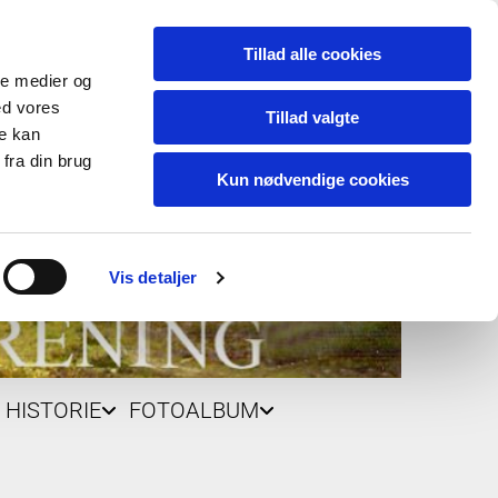
Tillad alle cookies
ale medier og
ed vores
Tillad valgte
re kan
fra din brug
Kun nødvendige cookies
Vis detaljer
HISTORIE
FOTOALBUM