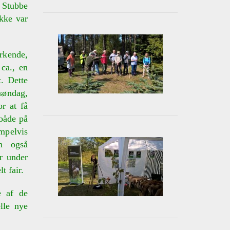
 Stubbe
ikke var
rkende,
 ca., en
. Dette
ssøndag,
r at få
både på
mpelvis
en også
r under
t fair.
e af de
elle nye