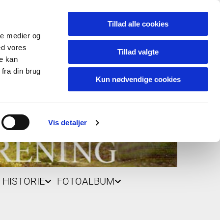
Tillad alle cookies
ale medier og
ed vores
Tillad valgte
re kan
fra din brug
Kun nødvendige cookies
Vis detaljer
HISTORIE
FOTOALBUM