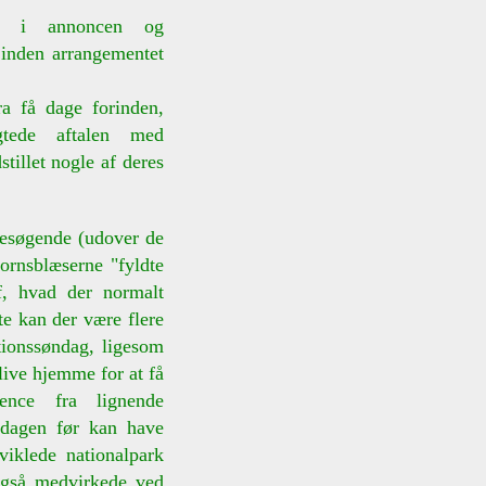
rne i annoncen og
 inden arrangementet
a få dage forinden,
gtede aftalen med
stillet nogle af deres
besøgende (udover de
ornsblæserne "fyldte
f, hvad der normalt
e kan der være flere
ationssøndag, ligesom
blive hjemme for at få
ence fra lignende
 dagen før kan have
viklede nationalpark
også medvirkede ved