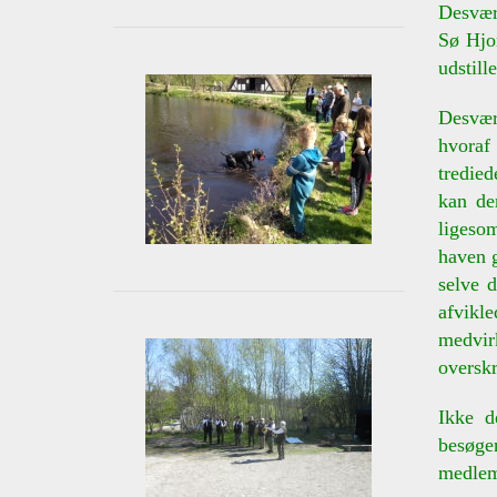
Desvær
Sø Hjor
udstill
Desvær
hvoraf 
tredie
kan der
ligeso
haven 
selve 
afvikl
medvir
overskr
Ikke d
besøgen
medlemm