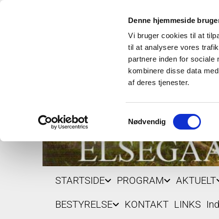
Denne hjemmeside bruger
Vi bruger cookies til at til
til at analysere vores tra
partnere inden for sociale
kombinere disse data med a
af deres tjenester.
Samtykkevalg
Nødvendig
STARTSIDE
PROGRAM
AKTUELT
BESTYRELSE
KONTAKT
LINKS
In