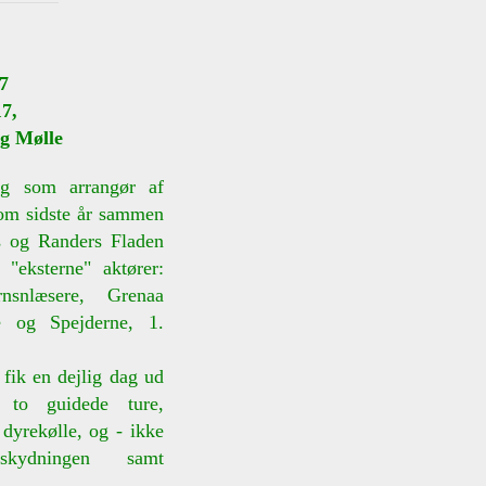
7
7,
rg Mølle
ng som arrangør af
som sidste år sammen
s og Randers Fladen
"eksterne" aktører:
rnsnlæsere, Grenaa
e og Spejderne, 1.
e fik en dejlig dag ud
 to guidede ture,
 dyrekølle, og - ikke
kydningen samt