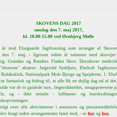
SKOVENS DAG 2017
søndag den 7. maj 2017,
kl. 10.00-15.00 ved Ørnbjerg Mølle
 år stod Elsegaarde Jagtforening som arrangør af Skove
 den 7. maj, - ligesom sidste år sammen med skovejer
rg, Grandus og Randers Fladen Skov. Derudover medvir
"eksterne" aktører: Jægerråd Syddjurs, Ebeltoft Jagthornsn
Ruhårsklub, Nationalpark Mols Bjerge og Spejderne, 1. Ebelt
var fantastisk og bidrog til, at alle fik en dejlig dag ud af det
ulde var de to guidede ture, Jægerrådsteltet, smagsprøverne på
ølle, og - ikke mindst - luftbøsse- og bueskydninge
ndeopvisningen.
rsigt over alle aktiviteterne i annoncen og pressemeddelels
lev bragt inden arrangementet fanst sted, - se
her
og
her.