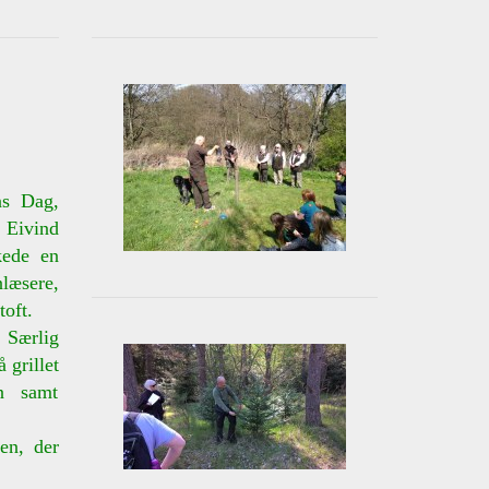
ns Dag,
 Eivind
kede en
læsere,
oft.
. Særlig
 grillet
n samt
en, der