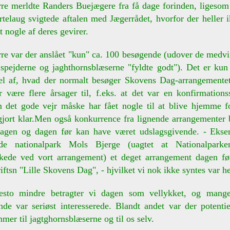
re merldte Randers Buejægere fra få dage forinden, ligesom
telaug svigtede aftalen med Jægerrådet, hvorfor der heller 
et nogle af deres gevirer.
re var der anslået "kun" ca. 100 besøgende (udover de medvi
spejderne og jaghthornsblæserne "fyldte godt"). Det er kun
del af, hvad der normalt besøger Skovens Dag-arrangementet
 være flere årsager til, f.eks. at det var en konfirmation
m det gode vejr måske har fået nogle til at blive hjemme fo
gjort klar.Men også konkurrence fra lignende arrangementer 
dagen og dagen før kan have været udslagsgivende. - Ekse
ede nationalpark Mols Bjerge (uagtet at Nationalpark
kede ved vort arrangement) et deget arrangement dagen fø
iftsn "Lille Skovens Dag", - hjvilket vi nok ikke syntes var hel
esto mindre betragter vi dagen som vellykket, og mang
de var seriøst interesserede. Blandt andet var der potenti
er til jagtghornsblæserne og til os selv.