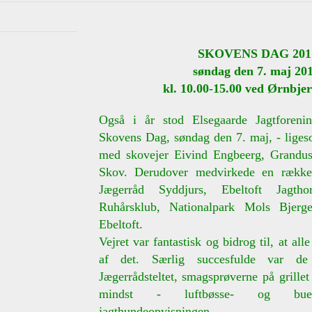
SKOVENS DAG 201
søndag den 7. maj 201
kl. 10.00-15.00 ved Ørnbje
Også i år stod Elsegaarde Jagtforeni
Skovens Dag, søndag den 7. maj, - lige
med skovejer Eivind Engbeerg, Grandu
Skov. Derudover medvirkede en række 
Jægerråd Syddjurs, Ebeltoft Jagtho
Ruhårsklub, Nationalpark Mols Bjerg
Ebeltoft.
Vejret var fantastisk og bidrog til, at all
af det. Særlig succesfulde var de
Jægerrådsteltet, smagsprøverne på grillet
mindst - luftbøsse- og bues
jagthundeopvisningen.