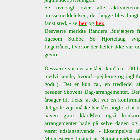
Se oversigt over alle aktivitete
pressemeddelelsen, der begge blev bragt
fanst sted, - se
her
og
her.
Desværre merldte Randers Buejægere fr
ligesom Stubbe Sø Hjortelaug svi
Jægerrådet, hvorfor der heller ikke var ud
gevirer.
Desværre var der anslået "kun" ca. 100 
medvirkende, hvoraf spejderne og jaghth
godt"). Det er kun ca., en trediedel a
besøger Skovens Dag-arrangementet. Dett
årsager til, f.eks. at det var en konfirm
det gode vejr måske har fået nogle til at 
haven gjort klar.Men også konkurr
arrangementer både på selve dagen og
været udslagsgivende. - Eksempelvis af
Mols Bjerge (uagtet at Nationalparken 