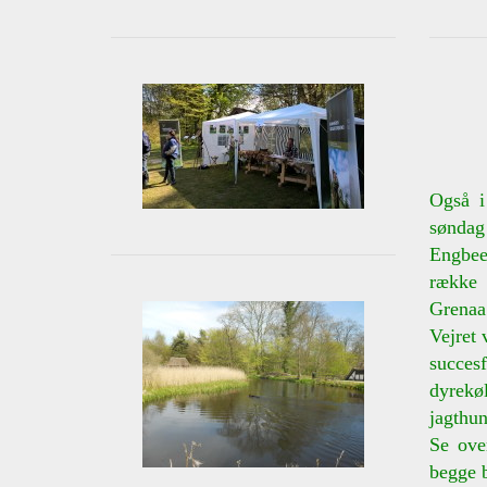
Også i
søndag
Engbee
række 
Grenaa 
Vejret 
succesf
dyrek
jagthu
Se ove
begge b